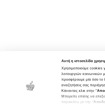
Αυτή η ιστοσελίδα χρησι
Χρησιμοποιούμε cookies γ
λειτουργιών κοινωνικών μ
προσφέρουμε μία όσο το δ
αναζητήσεις σας περιήγησ
Κάνοντας κλικ στην ‘’
Απο
Μπορείτε επίσης να επεξε
παρακάτω με την ‘’
Αποδο