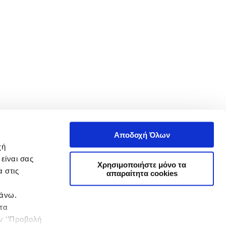
Αποδοχή Όλων
χή
είναι σας
Χρησιμοποιήστε μόνο τα
 στις
απαραίτητα cookies
πάνω.
 τα
ην ‘’Προβολή