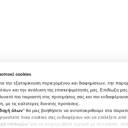
μοποιεί cookies
ια την εξατομίκευση περιεχομένου και διαφημίσεων, την παρο
έσων και την ανάλυση της επισκεψιμότητάς μας. Επιδίωξη μας 
υνατό πιο ταιριαστή στις προτιμήσεις σας και πιο ενδιαφέρουσα
η, με τις καλύτερες δυνατές προτάσεις.
δοχή όλων
’’ θα μας βοηθήσετε να ανταποκριθούμε στα παρα
ργαστείτε ποια cookies σας ενδιαφέρουν και να επιλέξετε από
χή επιλογών
΄΄και να ενημερωθείτε σχετικά με τα cookies στ