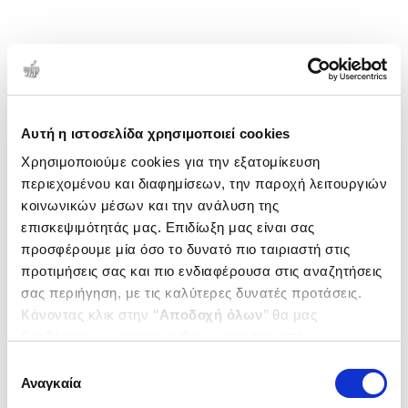
Αυτή η ιστοσελίδα χρησιμοποιεί cookies
Χρησιμοποιούμε cookies για την εξατομίκευση
περιεχομένου και διαφημίσεων, την παροχή λειτουργιών
κοινωνικών μέσων και την ανάλυση της
επισκεψιμότητάς μας. Επιδίωξη μας είναι σας
προσφέρουμε μία όσο το δυνατό πιο ταιριαστή στις
προτιμήσεις σας και πιο ενδιαφέρουσα στις αναζητήσεις
σας περιήγηση, με τις καλύτερες δυνατές προτάσεις.
Κάνοντας κλικ στην ‘’
Αποδοχή όλων
’’ θα μας
βοηθήσετε να ανταποκριθούμε στα παραπάνω.
Μπορείτε επίσης να επεξεργαστείτε ποια cookies σας
Επιλογή
ενδιαφέρουν και να επιλέξετε από τα παρακάτω με την
Αναγκαία
συγκατάθεσης
‘’
Αποδοχή επιλογών
΄΄και να ενημερωθείτε σχετικά με