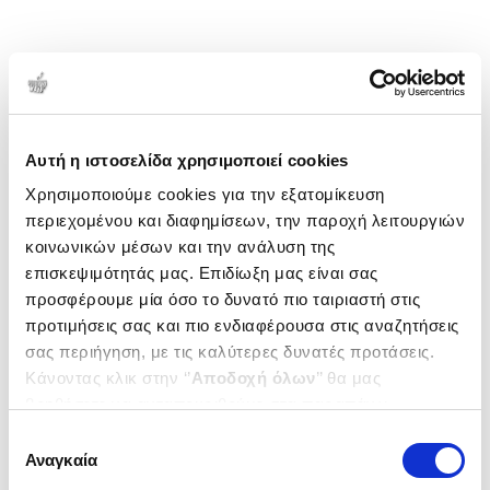
Αυτή η ιστοσελίδα χρησιμοποιεί cookies
Χρησιμοποιούμε cookies για την εξατομίκευση
περιεχομένου και διαφημίσεων, την παροχή λειτουργιών
κοινωνικών μέσων και την ανάλυση της
επισκεψιμότητάς μας. Επιδίωξη μας είναι σας
προσφέρουμε μία όσο το δυνατό πιο ταιριαστή στις
προτιμήσεις σας και πιο ενδιαφέρουσα στις αναζητήσεις
σας περιήγηση, με τις καλύτερες δυνατές προτάσεις.
Κάνοντας κλικ στην ‘’
Αποδοχή όλων
’’ θα μας
βοηθήσετε να ανταποκριθούμε στα παραπάνω.
Μπορείτε επίσης να επεξεργαστείτε ποια cookies σας
Επιλογή
ενδιαφέρουν και να επιλέξετε από τα παρακάτω με την
Αναγκαία
συγκατάθεσης
‘’
Αποδοχή επιλογών
΄΄και να ενημερωθείτε σχετικά με