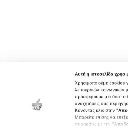
Αυτή η ιστοσελίδα χρησι
Χρησιμοποιούμε cookies γ
λειτουργιών κοινωνικών μ
προσφέρουμε μία όσο το δ
αναζητήσεις σας περιήγησ
Κάνοντας κλικ στην ‘’
Απο
Μπορείτε επίσης να επεξε
παρακάτω με την ‘’
Αποδο