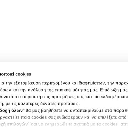
μοποιεί cookies
ια την εξατομίκευση περιεχομένου και διαφημίσεων, την παρο
έσων και την ανάλυση της επισκεψιμότητάς μας. Επιδίωξη μας 
υνατό πιο ταιριαστή στις προτιμήσεις σας και πιο ενδιαφέρουσα
η, με τις καλύτερες δυνατές προτάσεις.
δοχή όλων
’’ θα μας βοηθήσετε να ανταποκριθούμε στα παρα
ργαστείτε ποια cookies σας ενδιαφέρουν και να επιλέξετε από
χή επιλογών
΄΄και να ενημερωθείτε σχετικά με τα cookies στ