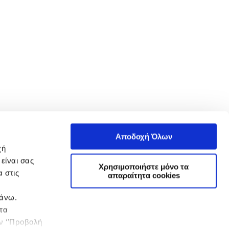
Αποδοχή Όλων
χή
είναι σας
Χρησιμοποιήστε μόνο τα
 στις
απαραίτητα cookies
πάνω.
 τα
ην ‘’Προβολή