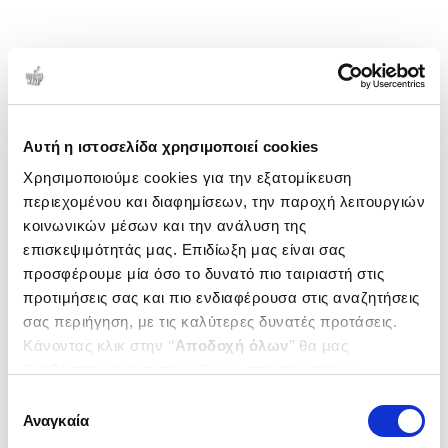
Αυτή η ιστοσελίδα χρησιμοποιεί cookies
Χρησιμοποιούμε cookies για την εξατομίκευση
περιεχομένου και διαφημίσεων, την παροχή λειτουργιών
κοινωνικών μέσων και την ανάλυση της
επισκεψιμότητάς μας. Επιδίωξη μας είναι σας
προσφέρουμε μία όσο το δυνατό πιο ταιριαστή στις
προτιμήσεις σας και πιο ενδιαφέρουσα στις αναζητήσεις
σας περιήγηση, με τις καλύτερες δυνατές προτάσεις.
Κάνοντας κλικ στην ‘’
Αποδοχή όλων
’’ θα μας
βοηθήσετε να ανταποκριθούμε στα παραπάνω.
Μπορείτε επίσης να επεξεργαστείτε ποια cookies σας
Επιλογή
ενδιαφέρουν και να επιλέξετε από τα παρακάτω με την
Αναγκαία
συγκατάθεσης
‘’
Αποδοχή επιλογών
΄΄και να ενημερωθείτε σχετικά με