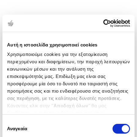
Αυτή η ιστοσελίδα χρησιμοποιεί cookies
Χρησιμοποιούμε cookies για την εξατομίκευση
περιεχομένου και διαφημίσεων, την παροχή λειτουργιών
κοινωνικών μέσων και την ανάλυση της
επισκεψιμότητάς μας. Επιδίωξη μας είναι σας
προσφέρουμε μία όσο το δυνατό πιο ταιριαστή στις
προτιμήσεις σας και πιο ενδιαφέρουσα στις αναζητήσεις
σας περιήγηση, με τις καλύτερες δυνατές προτάσεις.
Κάνοντας κλικ στην ‘’
Αποδοχή όλων
’’ θα μας
βοηθήσετε να ανταποκριθούμε στα παραπάνω.
Μπορείτε επίσης να επεξεργαστείτε ποια cookies σας
Επιλογή
ενδιαφέρουν και να επιλέξετε από τα παρακάτω με την
Αναγκαία
συγκατάθεσης
‘’
Αποδοχή επιλογών
΄΄και να ενημερωθείτε σχετικά με