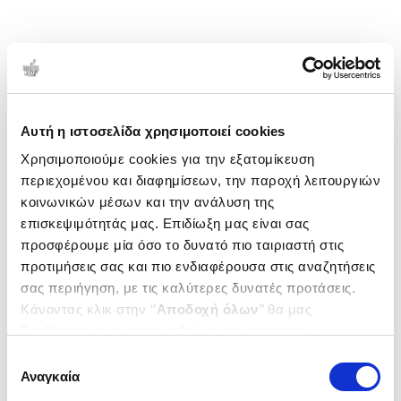
Αυτή η ιστοσελίδα χρησιμοποιεί cookies
Χρησιμοποιούμε cookies για την εξατομίκευση
περιεχομένου και διαφημίσεων, την παροχή λειτουργιών
κοινωνικών μέσων και την ανάλυση της
επισκεψιμότητάς μας. Επιδίωξη μας είναι σας
προσφέρουμε μία όσο το δυνατό πιο ταιριαστή στις
προτιμήσεις σας και πιο ενδιαφέρουσα στις αναζητήσεις
σας περιήγηση, με τις καλύτερες δυνατές προτάσεις.
Κάνοντας κλικ στην ‘’
Αποδοχή όλων
’’ θα μας
βοηθήσετε να ανταποκριθούμε στα παραπάνω.
Μπορείτε επίσης να επεξεργαστείτε ποια cookies σας
Επιλογή
ενδιαφέρουν και να επιλέξετε από τα παρακάτω με την
Αναγκαία
συγκατάθεσης
‘’
Αποδοχή επιλογών
΄΄και να ενημερωθείτε σχετικά με