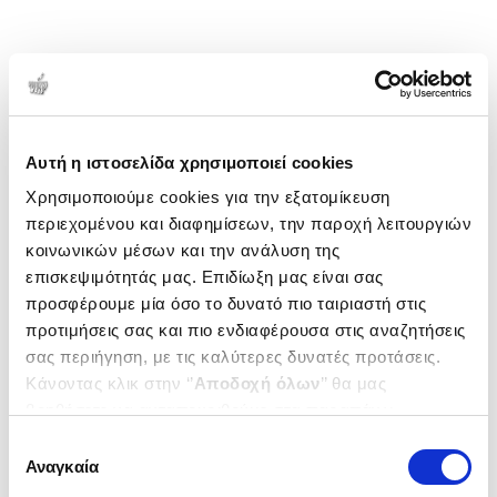
Αυτή η ιστοσελίδα χρησιμοποιεί cookies
Χρησιμοποιούμε cookies για την εξατομίκευση
περιεχομένου και διαφημίσεων, την παροχή λειτουργιών
κοινωνικών μέσων και την ανάλυση της
επισκεψιμότητάς μας. Επιδίωξη μας είναι σας
προσφέρουμε μία όσο το δυνατό πιο ταιριαστή στις
προτιμήσεις σας και πιο ενδιαφέρουσα στις αναζητήσεις
σας περιήγηση, με τις καλύτερες δυνατές προτάσεις.
Κάνοντας κλικ στην ‘’
Αποδοχή όλων
’’ θα μας
βοηθήσετε να ανταποκριθούμε στα παραπάνω.
Μπορείτε επίσης να επεξεργαστείτε ποια cookies σας
Επιλογή
ενδιαφέρουν και να επιλέξετε από τα παρακάτω με την
Αναγκαία
συγκατάθεσης
‘’
Αποδοχή επιλογών
΄΄και να ενημερωθείτε σχετικά με