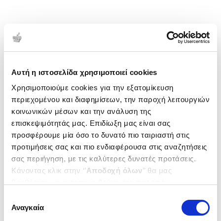
Αυτή η ιστοσελίδα χρησιμοποιεί cookies
Χρησιμοποιούμε cookies για την εξατομίκευση
περιεχομένου και διαφημίσεων, την παροχή λειτουργιών
κοινωνικών μέσων και την ανάλυση της
επισκεψιμότητάς μας. Επιδίωξη μας είναι σας
προσφέρουμε μία όσο το δυνατό πιο ταιριαστή στις
προτιμήσεις σας και πιο ενδιαφέρουσα στις αναζητήσεις
σας περιήγηση, με τις καλύτερες δυνατές προτάσεις.
Κάνοντας κλικ στην ‘’
Αποδοχή όλων
’’ θα μας
βοηθήσετε να ανταποκριθούμε στα παραπάνω.
Μπορείτε επίσης να επεξεργαστείτε ποια cookies σας
Επιλογή
ενδιαφέρουν και να επιλέξετε από τα παρακάτω με την
Αναγκαία
συγκατάθεσης
‘’
Αποδοχή επιλογών
΄΄και να ενημερωθείτε σχετικά με