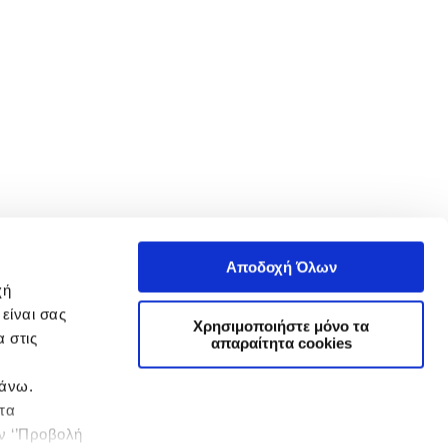
Αποδοχή Όλων
χή
είναι σας
Χρησιμοποιήστε μόνο τα
 στις
απαραίτητα cookies
πάνω.
 τα
ην ‘’Προβολή