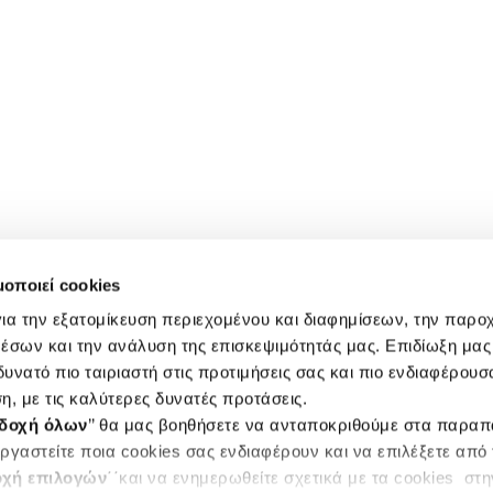
μοποιεί cookies
ια την εξατομίκευση περιεχομένου και διαφημίσεων, την παρο
έσων και την ανάλυση της επισκεψιμότητάς μας. Επιδίωξη μας 
υνατό πιο ταιριαστή στις προτιμήσεις σας και πιο ενδιαφέρουσα
η, με τις καλύτερες δυνατές προτάσεις.
δοχή όλων
’’ θα μας βοηθήσετε να ανταποκριθούμε στα παρα
ργαστείτε ποια cookies σας ενδιαφέρουν και να επιλέξετε από
χή επιλογών
΄΄και να ενημερωθείτε σχετικά με τα cookies στ