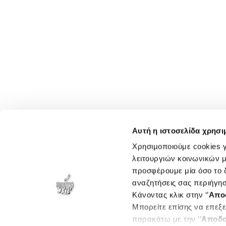
Αυτή η ιστοσελίδα χρησι
Χρησιμοποιούμε cookies γ
λειτουργιών κοινωνικών μ
προσφέρουμε μία όσο το δ
αναζητήσεις σας περιήγησ
Κάνοντας κλικ στην ‘’
Απο
Μπορείτε επίσης να επεξε
παρακάτω με την ‘’
Αποδο