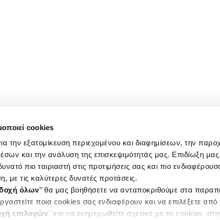
μοποιεί cookies
ια την εξατομίκευση περιεχομένου και διαφημίσεων, την παρο
έσων και την ανάλυση της επισκεψιμότητάς μας. Επιδίωξη μας 
υνατό πιο ταιριαστή στις προτιμήσεις σας και πιο ενδιαφέρουσα
η, με τις καλύτερες δυνατές προτάσεις.
δοχή όλων
’’ θα μας βοηθήσετε να ανταποκριθούμε στα παρα
ργαστείτε ποια cookies σας ενδιαφέρουν και να επιλέξετε από
χή επιλογών
΄΄και να ενημερωθείτε σχετικά με τα cookies στ