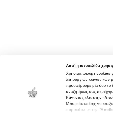
Αυτή η ιστοσελίδα χρησι
Χρησιμοποιούμε cookies γ
λειτουργιών κοινωνικών μ
προσφέρουμε μία όσο το δ
αναζητήσεις σας περιήγησ
Κάνοντας κλικ στην ‘’
Απο
Μπορείτε επίσης να επεξε
παρακάτω με την ‘’
Αποδο