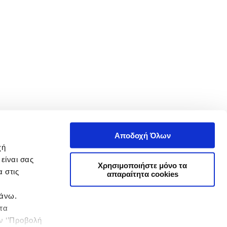
Αποδοχή Όλων
χή
είναι σας
Χρησιμοποιήστε μόνο τα
 στις
απαραίτητα cookies
πάνω.
 τα
ην ‘’Προβολή