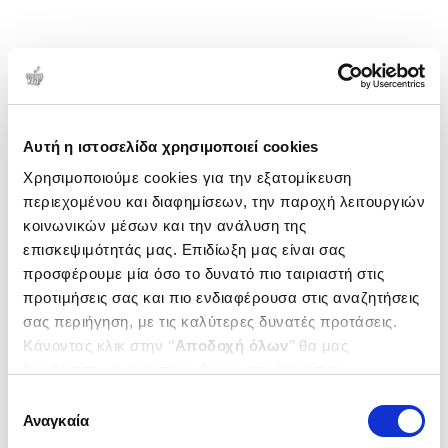
Αυτή η ιστοσελίδα χρησιμοποιεί cookies
Χρησιμοποιούμε cookies για την εξατομίκευση
περιεχομένου και διαφημίσεων, την παροχή λειτουργιών
κοινωνικών μέσων και την ανάλυση της
επισκεψιμότητάς μας. Επιδίωξη μας είναι σας
προσφέρουμε μία όσο το δυνατό πιο ταιριαστή στις
προτιμήσεις σας και πιο ενδιαφέρουσα στις αναζητήσεις
σας περιήγηση, με τις καλύτερες δυνατές προτάσεις.
Κάνοντας κλικ στην ‘’
Αποδοχή όλων
’’ θα μας
βοηθήσετε να ανταποκριθούμε στα παραπάνω.
Μπορείτε επίσης να επεξεργαστείτε ποια cookies σας
Επιλογή
ενδιαφέρουν και να επιλέξετε από τα παρακάτω με την
Αναγκαία
συγκατάθεσης
‘’
Αποδοχή επιλογών
΄΄και να ενημερωθείτε σχετικά με