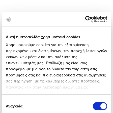
Αυτή η ιστοσελίδα χρησιμοποιεί cookies
Χρησιμοποιούμε cookies για την εξατομίκευση
περιεχομένου και διαφημίσεων, την παροχή λειτουργιών
κοινωνικών μέσων και την ανάλυση της
επισκεψιμότητάς μας. Επιδίωξη μας είναι σας
προσφέρουμε μία όσο το δυνατό πιο ταιριαστή στις
προτιμήσεις σας και πιο ενδιαφέρουσα στις αναζητήσεις
σας περιήγηση, με τις καλύτερες δυνατές προτάσεις.
Κάνοντας κλικ στην ‘’
Αποδοχή όλων
’’ θα μας
βοηθήσετε να ανταποκριθούμε στα παραπάνω.
Μπορείτε επίσης να επεξεργαστείτε ποια cookies σας
Επιλογή
ενδιαφέρουν και να επιλέξετε από τα παρακάτω με την
Αναγκαία
συγκατάθεσης
‘’
Αποδοχή επιλογών
΄΄και να ενημερωθείτε σχετικά με