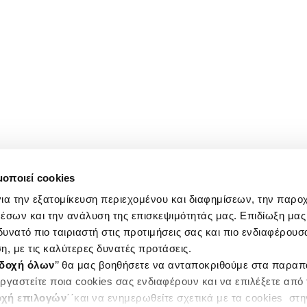
μοποιεί cookies
ια την εξατομίκευση περιεχομένου και διαφημίσεων, την παρο
έσων και την ανάλυση της επισκεψιμότητάς μας. Επιδίωξη μας 
υνατό πιο ταιριαστή στις προτιμήσεις σας και πιο ενδιαφέρουσα
η, με τις καλύτερες δυνατές προτάσεις.
δοχή όλων
’’ θα μας βοηθήσετε να ανταποκριθούμε στα παρα
ργαστείτε ποια cookies σας ενδιαφέρουν και να επιλέξετε από
χή επιλογών
΄΄και να ενημερωθείτε σχετικά με τα cookies στ