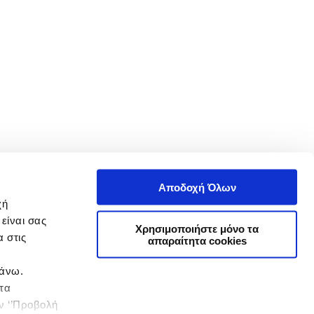
Αποδοχή Όλων
χή
είναι σας
Χρησιμοποιήστε μόνο τα
 στις
απαραίτητα cookies
πάνω.
 τα
ην ‘’Προβολή