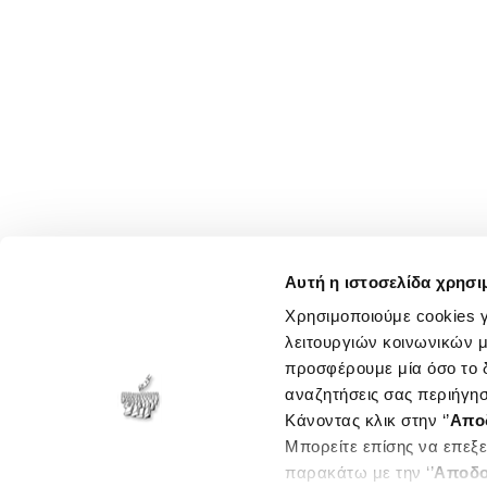
Αυτή η ιστοσελίδα χρησι
Χρησιμοποιούμε cookies γ
λειτουργιών κοινωνικών μ
προσφέρουμε μία όσο το δ
αναζητήσεις σας περιήγησ
Κάνοντας κλικ στην ‘’
Απο
Μπορείτε επίσης να επεξε
παρακάτω με την ‘’
Αποδο