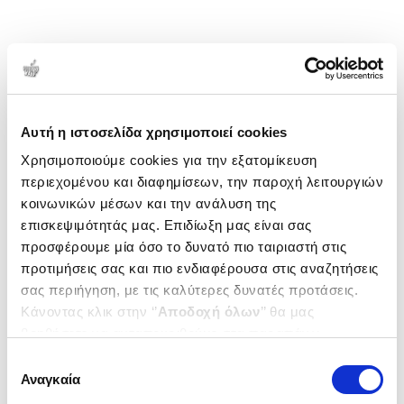
Αυτή η ιστοσελίδα χρησιμοποιεί cookies
Χρησιμοποιούμε cookies για την εξατομίκευση
περιεχομένου και διαφημίσεων, την παροχή λειτουργιών
κοινωνικών μέσων και την ανάλυση της
επισκεψιμότητάς μας. Επιδίωξη μας είναι σας
προσφέρουμε μία όσο το δυνατό πιο ταιριαστή στις
προτιμήσεις σας και πιο ενδιαφέρουσα στις αναζητήσεις
σας περιήγηση, με τις καλύτερες δυνατές προτάσεις.
Κάνοντας κλικ στην ‘’
Αποδοχή όλων
’’ θα μας
βοηθήσετε να ανταποκριθούμε στα παραπάνω.
Μπορείτε επίσης να επεξεργαστείτε ποια cookies σας
Επιλογή
ενδιαφέρουν και να επιλέξετε από τα παρακάτω με την
Αναγκαία
συγκατάθεσης
‘’
Αποδοχή επιλογών
΄΄και να ενημερωθείτε σχετικά με