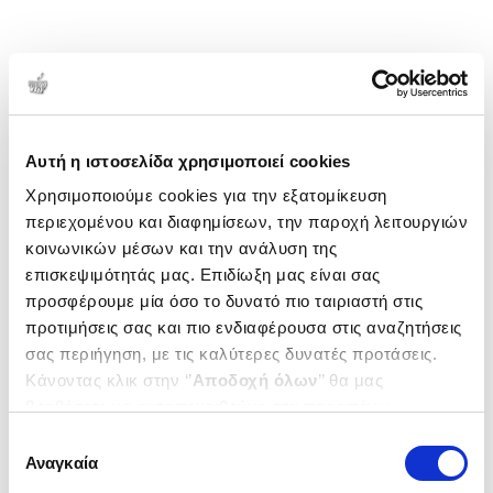
Αυτή η ιστοσελίδα χρησιμοποιεί cookies
Χρησιμοποιούμε cookies για την εξατομίκευση
περιεχομένου και διαφημίσεων, την παροχή λειτουργιών
κοινωνικών μέσων και την ανάλυση της
επισκεψιμότητάς μας. Επιδίωξη μας είναι σας
προσφέρουμε μία όσο το δυνατό πιο ταιριαστή στις
προτιμήσεις σας και πιο ενδιαφέρουσα στις αναζητήσεις
σας περιήγηση, με τις καλύτερες δυνατές προτάσεις.
Κάνοντας κλικ στην ‘’
Αποδοχή όλων
’’ θα μας
βοηθήσετε να ανταποκριθούμε στα παραπάνω.
Μπορείτε επίσης να επεξεργαστείτε ποια cookies σας
Επιλογή
ενδιαφέρουν και να επιλέξετε από τα παρακάτω με την
Αναγκαία
συγκατάθεσης
‘’
Αποδοχή επιλογών
΄΄και να ενημερωθείτε σχετικά με