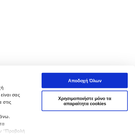
Αποδοχή Όλων
χή
είναι σας
Χρησιμοποιήστε μόνο τα
 στις
απαραίτητα cookies
πάνω.
 τα
ην ‘’Προβολή