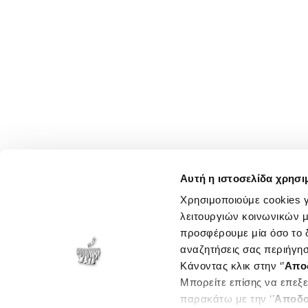
Αυτή η ιστοσελίδα χρησι
Χρησιμοποιούμε cookies γ
λειτουργιών κοινωνικών μ
προσφέρουμε μία όσο το δ
αναζητήσεις σας περιήγησ
Κάνοντας κλικ στην ‘’
Απο
Μπορείτε επίσης να επεξε
παρακάτω με την ‘’
Αποδο