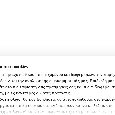
μοποιεί cookies
ια την εξατομίκευση περιεχομένου και διαφημίσεων, την παρο
έσων και την ανάλυση της επισκεψιμότητάς μας. Επιδίωξη μας 
υνατό πιο ταιριαστή στις προτιμήσεις σας και πιο ενδιαφέρουσα
η, με τις καλύτερες δυνατές προτάσεις.
δοχή όλων
’’ θα μας βοηθήσετε να ανταποκριθούμε στα παρα
ργαστείτε ποια cookies σας ενδιαφέρουν και να επιλέξετε από
χή επιλογών
΄΄και να ενημερωθείτε σχετικά με τα cookies στ