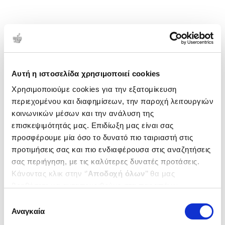
Αυτή η ιστοσελίδα χρησιμοποιεί cookies
Χρησιμοποιούμε cookies για την εξατομίκευση
περιεχομένου και διαφημίσεων, την παροχή λειτουργιών
κοινωνικών μέσων και την ανάλυση της
επισκεψιμότητάς μας. Επιδίωξη μας είναι σας
προσφέρουμε μία όσο το δυνατό πιο ταιριαστή στις
προτιμήσεις σας και πιο ενδιαφέρουσα στις αναζητήσεις
σας περιήγηση, με τις καλύτερες δυνατές προτάσεις.
Κάνοντας κλικ στην ‘’
Αποδοχή όλων
’’ θα μας
βοηθήσετε να ανταποκριθούμε στα παραπάνω.
Μπορείτε επίσης να επεξεργαστείτε ποια cookies σας
Επιλογή
ενδιαφέρουν και να επιλέξετε από τα παρακάτω με την
Αναγκαία
συγκατάθεσης
‘’
Αποδοχή επιλογών
΄΄και να ενημερωθείτε σχετικά με