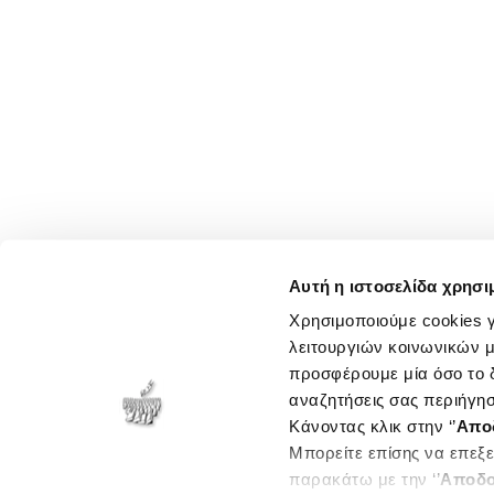
Αυτή η ιστοσελίδα χρησι
Χρησιμοποιούμε cookies γ
λειτουργιών κοινωνικών μ
προσφέρουμε μία όσο το δ
αναζητήσεις σας περιήγησ
Κάνοντας κλικ στην ‘’
Απο
Μπορείτε επίσης να επεξε
παρακάτω με την ‘’
Αποδο