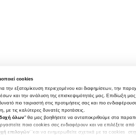
μοποιεί cookies
ια την εξατομίκευση περιεχομένου και διαφημίσεων, την παρο
έσων και την ανάλυση της επισκεψιμότητάς μας. Επιδίωξη μας 
υνατό πιο ταιριαστή στις προτιμήσεις σας και πιο ενδιαφέρουσα
η, με τις καλύτερες δυνατές προτάσεις.
δοχή όλων
’’ θα μας βοηθήσετε να ανταποκριθούμε στα παρα
ργαστείτε ποια cookies σας ενδιαφέρουν και να επιλέξετε από
χή επιλογών
΄΄και να ενημερωθείτε σχετικά με τα cookies στ