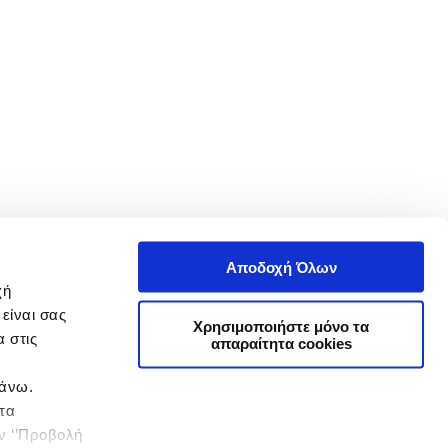
Αποδοχή Όλων
χή
είναι σας
Χρησιμοποιήστε μόνο τα
 στις
απαραίτητα cookies
πάνω.
 τα
ην ‘’Προβολή