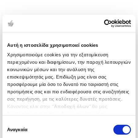
Αυτή η ιστοσελίδα χρησιμοποιεί cookies
Χρησιμοποιούμε cookies για την εξατομίκευση
περιεχομένου και διαφημίσεων, την παροχή λειτουργιών
κοινωνικών μέσων και την ανάλυση της
επισκεψιμότητάς μας. Επιδίωξη μας είναι σας
προσφέρουμε μία όσο το δυνατό πιο ταιριαστή στις
προτιμήσεις σας και πιο ενδιαφέρουσα στις αναζητήσεις
σας περιήγηση, με τις καλύτερες δυνατές προτάσεις.
Κάνοντας κλικ στην ‘’
Αποδοχή όλων
’’ θα μας
βοηθήσετε να ανταποκριθούμε στα παραπάνω.
Μπορείτε επίσης να επεξεργαστείτε ποια cookies σας
Επιλογή
ενδιαφέρουν και να επιλέξετε από τα παρακάτω με την
Αναγκαία
συγκατάθεσης
‘’
Αποδοχή επιλογών
΄΄και να ενημερωθείτε σχετικά με