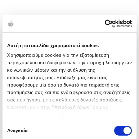
Αυτή η ιστοσελίδα χρησιμοποιεί cookies
Χρησιμοποιούμε cookies για την εξατομίκευση
περιεχομένου και διαφημίσεων, την παροχή λειτουργιών
κοινωνικών μέσων και την ανάλυση της
επισκεψιμότητάς μας. Επιδίωξη μας είναι σας
προσφέρουμε μία όσο το δυνατό πιο ταιριαστή στις
προτιμήσεις σας και πιο ενδιαφέρουσα στις αναζητήσεις
σας περιήγηση, με τις καλύτερες δυνατές προτάσεις.
Κάνοντας κλικ στην ‘’
Αποδοχή όλων
’’ θα μας
βοηθήσετε να ανταποκριθούμε στα παραπάνω.
Μπορείτε επίσης να επεξεργαστείτε ποια cookies σας
Επιλογή
ενδιαφέρουν και να επιλέξετε από τα παρακάτω με την
Αναγκαία
συγκατάθεσης
‘’
Αποδοχή επιλογών
΄΄και να ενημερωθείτε σχετικά με