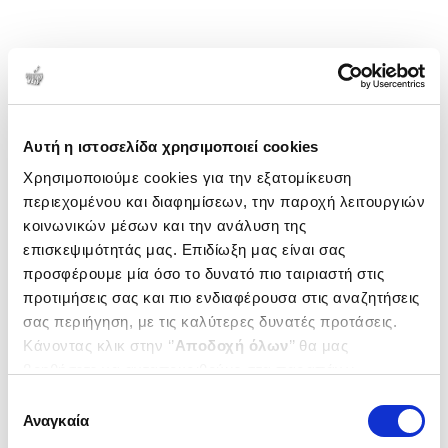
Αυτή η ιστοσελίδα χρησιμοποιεί cookies
Χρησιμοποιούμε cookies για την εξατομίκευση
περιεχομένου και διαφημίσεων, την παροχή λειτουργιών
κοινωνικών μέσων και την ανάλυση της
επισκεψιμότητάς μας. Επιδίωξη μας είναι σας
προσφέρουμε μία όσο το δυνατό πιο ταιριαστή στις
προτιμήσεις σας και πιο ενδιαφέρουσα στις αναζητήσεις
σας περιήγηση, με τις καλύτερες δυνατές προτάσεις.
Κάνοντας κλικ στην ‘’
Αποδοχή όλων
’’ θα μας
βοηθήσετε να ανταποκριθούμε στα παραπάνω.
Μπορείτε επίσης να επεξεργαστείτε ποια cookies σας
Επιλογή
ενδιαφέρουν και να επιλέξετε από τα παρακάτω με την
Αναγκαία
συγκατάθεσης
‘’
Αποδοχή επιλογών
΄΄και να ενημερωθείτε σχετικά με