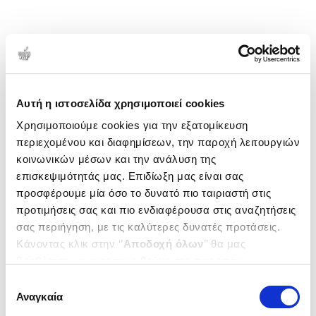
Αυτή η ιστοσελίδα χρησιμοποιεί cookies
Χρησιμοποιούμε cookies για την εξατομίκευση
περιεχομένου και διαφημίσεων, την παροχή λειτουργιών
κοινωνικών μέσων και την ανάλυση της
επισκεψιμότητάς μας. Επιδίωξη μας είναι σας
προσφέρουμε μία όσο το δυνατό πιο ταιριαστή στις
προτιμήσεις σας και πιο ενδιαφέρουσα στις αναζητήσεις
σας περιήγηση, με τις καλύτερες δυνατές προτάσεις.
Κάνοντας κλικ στην ‘’
Αποδοχή όλων
’’ θα μας
βοηθήσετε να ανταποκριθούμε στα παραπάνω.
Μπορείτε επίσης να επεξεργαστείτε ποια cookies σας
Επιλογή
ενδιαφέρουν και να επιλέξετε από τα παρακάτω με την
Αναγκαία
συγκατάθεσης
‘’
Αποδοχή επιλογών
΄΄και να ενημερωθείτε σχετικά με