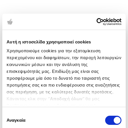
Αυτή η ιστοσελίδα χρησιμοποιεί cookies
Χρησιμοποιούμε cookies για την εξατομίκευση
περιεχομένου και διαφημίσεων, την παροχή λειτουργιών
κοινωνικών μέσων και την ανάλυση της
επισκεψιμότητάς μας. Επιδίωξη μας είναι σας
προσφέρουμε μία όσο το δυνατό πιο ταιριαστή στις
προτιμήσεις σας και πιο ενδιαφέρουσα στις αναζητήσεις
σας περιήγηση, με τις καλύτερες δυνατές προτάσεις.
Κάνοντας κλικ στην ‘’
Αποδοχή όλων
’’ θα μας
βοηθήσετε να ανταποκριθούμε στα παραπάνω.
Μπορείτε επίσης να επεξεργαστείτε ποια cookies σας
Επιλογή
ενδιαφέρουν και να επιλέξετε από τα παρακάτω με την
Αναγκαία
συγκατάθεσης
‘’
Αποδοχή επιλογών
΄΄και να ενημερωθείτε σχετικά με