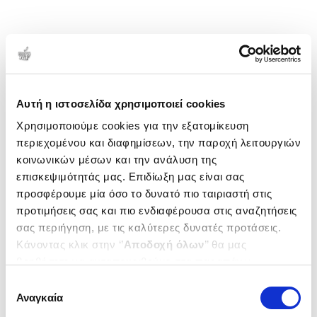
Αυτή η ιστοσελίδα χρησιμοποιεί cookies
Χρησιμοποιούμε cookies για την εξατομίκευση
περιεχομένου και διαφημίσεων, την παροχή λειτουργιών
κοινωνικών μέσων και την ανάλυση της
επισκεψιμότητάς μας. Επιδίωξη μας είναι σας
προσφέρουμε μία όσο το δυνατό πιο ταιριαστή στις
προτιμήσεις σας και πιο ενδιαφέρουσα στις αναζητήσεις
σας περιήγηση, με τις καλύτερες δυνατές προτάσεις.
Κάνοντας κλικ στην ‘’
Αποδοχή όλων
’’ θα μας
βοηθήσετε να ανταποκριθούμε στα παραπάνω.
Μπορείτε επίσης να επεξεργαστείτε ποια cookies σας
Επιλογή
ενδιαφέρουν και να επιλέξετε από τα παρακάτω με την
Αναγκαία
συγκατάθεσης
‘’
Αποδοχή επιλογών
΄΄και να ενημερωθείτε σχετικά με