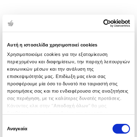
Αυτή η ιστοσελίδα χρησιμοποιεί cookies
Χρησιμοποιούμε cookies για την εξατομίκευση
περιεχομένου και διαφημίσεων, την παροχή λειτουργιών
κοινωνικών μέσων και την ανάλυση της
επισκεψιμότητάς μας. Επιδίωξη μας είναι σας
προσφέρουμε μία όσο το δυνατό πιο ταιριαστή στις
προτιμήσεις σας και πιο ενδιαφέρουσα στις αναζητήσεις
σας περιήγηση, με τις καλύτερες δυνατές προτάσεις.
Κάνοντας κλικ στην ‘’
Αποδοχή όλων
’’ θα μας
βοηθήσετε να ανταποκριθούμε στα παραπάνω.
Μπορείτε επίσης να επεξεργαστείτε ποια cookies σας
Επιλογή
ενδιαφέρουν και να επιλέξετε από τα παρακάτω με την
Αναγκαία
συγκατάθεσης
‘’
Αποδοχή επιλογών
΄΄και να ενημερωθείτε σχετικά με