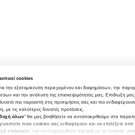
μοποιεί cookies
ια την εξατομίκευση περιεχομένου και διαφημίσεων, την παρο
έσων και την ανάλυση της επισκεψιμότητάς μας. Επιδίωξη μας 
υνατό πιο ταιριαστή στις προτιμήσεις σας και πιο ενδιαφέρουσα
η, με τις καλύτερες δυνατές προτάσεις.
δοχή όλων
’’ θα μας βοηθήσετε να ανταποκριθούμε στα παρα
ργαστείτε ποια cookies σας ενδιαφέρουν και να επιλέξετε από
χή επιλογών
΄΄και να ενημερωθείτε σχετικά με τα cookies στ