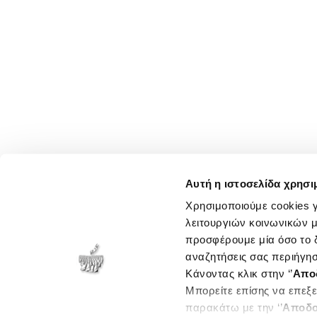
Αυτή η ιστοσελίδα χρησι
Χρησιμοποιούμε cookies γ
λειτουργιών κοινωνικών μ
προσφέρουμε μία όσο το δ
αναζητήσεις σας περιήγησ
Κάνοντας κλικ στην ‘’
Απο
Μπορείτε επίσης να επεξε
παρακάτω με την ‘’
Αποδο