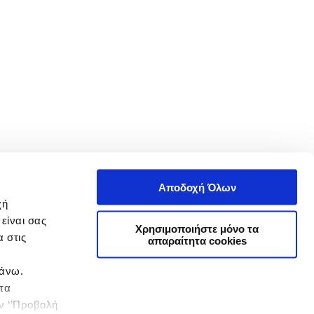
Αποδοχή Όλων
χή
είναι σας
Χρησιμοποιήστε μόνο τα
 στις
απαραίτητα cookies
πάνω.
 τα
ην ‘’Προβολή