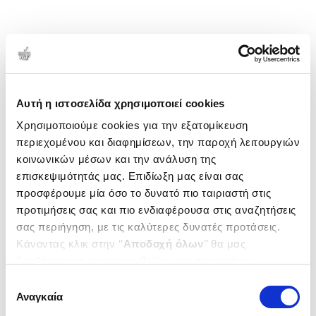
Αυτή η ιστοσελίδα χρησιμοποιεί cookies
Χρησιμοποιούμε cookies για την εξατομίκευση
περιεχομένου και διαφημίσεων, την παροχή λειτουργιών
κοινωνικών μέσων και την ανάλυση της
επισκεψιμότητάς μας. Επιδίωξη μας είναι σας
προσφέρουμε μία όσο το δυνατό πιο ταιριαστή στις
προτιμήσεις σας και πιο ενδιαφέρουσα στις αναζητήσεις
σας περιήγηση, με τις καλύτερες δυνατές προτάσεις.
Κάνοντας κλικ στην ‘’
Αποδοχή όλων
’’ θα μας
βοηθήσετε να ανταποκριθούμε στα παραπάνω.
Μπορείτε επίσης να επεξεργαστείτε ποια cookies σας
Επιλογή
ενδιαφέρουν και να επιλέξετε από τα παρακάτω με την
Αναγκαία
συγκατάθεσης
‘’
Αποδοχή επιλογών
΄΄και να ενημερωθείτε σχετικά με