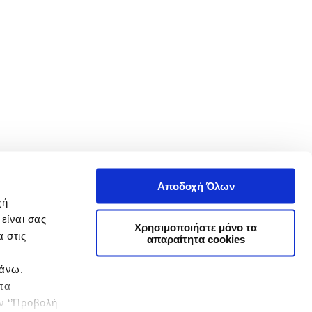
Αποδοχή Όλων
χή
είναι σας
Χρησιμοποιήστε μόνο τα
 στις
απαραίτητα cookies
πάνω.
 τα
ην ‘’Προβολή