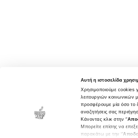
Αυτή η ιστοσελίδα χρησι
Χρησιμοποιούμε cookies γ
λειτουργιών κοινωνικών μ
προσφέρουμε μία όσο το δ
αναζητήσεις σας περιήγησ
Κάνοντας κλικ στην ‘’
Απο
Μπορείτε επίσης να επεξε
παρακάτω με την ‘’
Αποδο