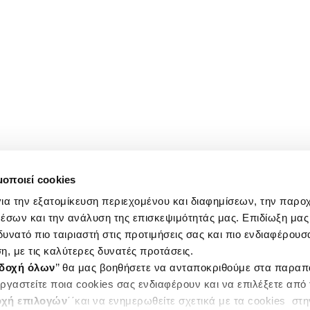
μοποιεί cookies
ια την εξατομίκευση περιεχομένου και διαφημίσεων, την παρο
έσων και την ανάλυση της επισκεψιμότητάς μας. Επιδίωξη μας 
υνατό πιο ταιριαστή στις προτιμήσεις σας και πιο ενδιαφέρουσα
η, με τις καλύτερες δυνατές προτάσεις.
δοχή όλων
’’ θα μας βοηθήσετε να ανταποκριθούμε στα παρα
ργαστείτε ποια cookies σας ενδιαφέρουν και να επιλέξετε από
χή επιλογών
΄΄και να ενημερωθείτε σχετικά με τα cookies στ