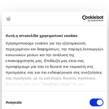
Αυτή η ιστοσελίδα χρησιμοποιεί cookies
Χρησιμοποιούμε cookies για την εξατομίκευση
περιεχομένου και διαφημίσεων, την παροχή λειτουργιών
κοινωνικών μέσων και την ανάλυση της
επισκεψιμότητάς μας. Επιδίωξη μας είναι σας
προσφέρουμε μία όσο το δυνατό πιο ταιριαστή στις
προτιμήσεις σας και πιο ενδιαφέρουσα στις αναζητήσεις
σας περιήγηση, με τις καλύτερες δυνατές προτάσεις.
Κάνοντας κλικ στην ‘’
Αποδοχή όλων
’’ θα μας
βοηθήσετε να ανταποκριθούμε στα παραπάνω.
Μπορείτε επίσης να επεξεργαστείτε ποια cookies σας
Επιλογή
ενδιαφέρουν και να επιλέξετε από τα παρακάτω με την
Αναγκαία
συγκατάθεσης
‘’
Αποδοχή επιλογών
΄΄και να ενημερωθείτε σχετικά με