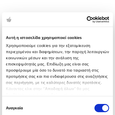
Αυτή η ιστοσελίδα χρησιμοποιεί cookies
Χρησιμοποιούμε cookies για την εξατομίκευση
περιεχομένου και διαφημίσεων, την παροχή λειτουργιών
κοινωνικών μέσων και την ανάλυση της
επισκεψιμότητάς μας. Επιδίωξη μας είναι σας
προσφέρουμε μία όσο το δυνατό πιο ταιριαστή στις
προτιμήσεις σας και πιο ενδιαφέρουσα στις αναζητήσεις
σας περιήγηση, με τις καλύτερες δυνατές προτάσεις.
Κάνοντας κλικ στην ‘’
Αποδοχή όλων
’’ θα μας
βοηθήσετε να ανταποκριθούμε στα παραπάνω.
Μπορείτε επίσης να επεξεργαστείτε ποια cookies σας
Επιλογή
ενδιαφέρουν και να επιλέξετε από τα παρακάτω με την
Αναγκαία
συγκατάθεσης
‘’
Αποδοχή επιλογών
΄΄και να ενημερωθείτε σχετικά με