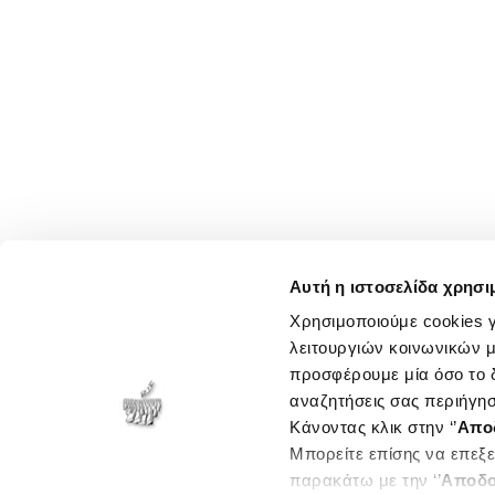
Αυτή η ιστοσελίδα χρησι
Χρησιμοποιούμε cookies γ
λειτουργιών κοινωνικών μ
προσφέρουμε μία όσο το δ
αναζητήσεις σας περιήγησ
Κάνοντας κλικ στην ‘’
Απο
Μπορείτε επίσης να επεξε
παρακάτω με την ‘’
Αποδο