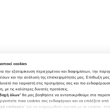
μοποιεί cookies
ια την εξατομίκευση περιεχομένου και διαφημίσεων, την παρο
έσων και την ανάλυση της επισκεψιμότητάς μας. Επιδίωξη μας 
υνατό πιο ταιριαστή στις προτιμήσεις σας και πιο ενδιαφέρουσα
η, με τις καλύτερες δυνατές προτάσεις.
δοχή όλων
’’ θα μας βοηθήσετε να ανταποκριθούμε στα παρα
ργαστείτε ποια cookies σας ενδιαφέρουν και να επιλέξετε από
χή επιλογών
΄΄και να ενημερωθείτε σχετικά με τα cookies στ