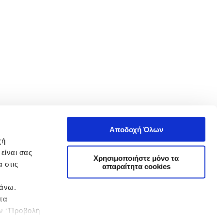
Αποδοχή Όλων
χή
είναι σας
Χρησιμοποιήστε μόνο τα
 στις
απαραίτητα cookies
πάνω.
 τα
ην ‘’Προβολή