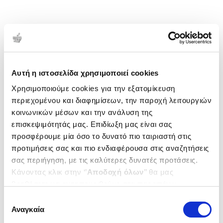
Αυτή η ιστοσελίδα χρησιμοποιεί cookies
Χρησιμοποιούμε cookies για την εξατομίκευση
περιεχομένου και διαφημίσεων, την παροχή λειτουργιών
κοινωνικών μέσων και την ανάλυση της
επισκεψιμότητάς μας. Επιδίωξη μας είναι σας
προσφέρουμε μία όσο το δυνατό πιο ταιριαστή στις
προτιμήσεις σας και πιο ενδιαφέρουσα στις αναζητήσεις
σας περιήγηση, με τις καλύτερες δυνατές προτάσεις.
Κάνοντας κλικ στην ‘’
Αποδοχή όλων
’’ θα μας
βοηθήσετε να ανταποκριθούμε στα παραπάνω.
Μπορείτε επίσης να επεξεργαστείτε ποια cookies σας
Επιλογή
ενδιαφέρουν και να επιλέξετε από τα παρακάτω με την
Αναγκαία
συγκατάθεσης
‘’
Αποδοχή επιλογών
΄΄και να ενημερωθείτε σχετικά με