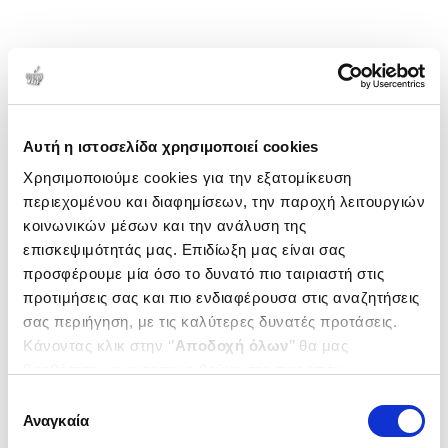
Αυτή η ιστοσελίδα χρησιμοποιεί cookies
Χρησιμοποιούμε cookies για την εξατομίκευση
περιεχομένου και διαφημίσεων, την παροχή λειτουργιών
κοινωνικών μέσων και την ανάλυση της
επισκεψιμότητάς μας. Επιδίωξη μας είναι σας
προσφέρουμε μία όσο το δυνατό πιο ταιριαστή στις
προτιμήσεις σας και πιο ενδιαφέρουσα στις αναζητήσεις
σας περιήγηση, με τις καλύτερες δυνατές προτάσεις.
Κάνοντας κλικ στην ‘’
Αποδοχή όλων
’’ θα μας
βοηθήσετε να ανταποκριθούμε στα παραπάνω.
Μπορείτε επίσης να επεξεργαστείτε ποια cookies σας
Επιλογή
ενδιαφέρουν και να επιλέξετε από τα παρακάτω με την
Αναγκαία
συγκατάθεσης
‘’
Αποδοχή επιλογών
΄΄και να ενημερωθείτε σχετικά με