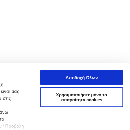
Αποδοχή Όλων
χή
είναι σας
Χρησιμοποιήστε μόνο τα
 στις
απαραίτητα cookies
πάνω.
 τα
ην ‘’Προβολή