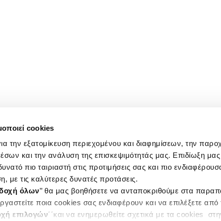
μοποιεί cookies
ια την εξατομίκευση περιεχομένου και διαφημίσεων, την παρο
έσων και την ανάλυση της επισκεψιμότητάς μας. Επιδίωξη μας 
υνατό πιο ταιριαστή στις προτιμήσεις σας και πιο ενδιαφέρουσα
η, με τις καλύτερες δυνατές προτάσεις.
δοχή όλων
’’ θα μας βοηθήσετε να ανταποκριθούμε στα παρα
ργαστείτε ποια cookies σας ενδιαφέρουν και να επιλέξετε από
χή επιλογών
΄΄και να ενημερωθείτε σχετικά με τα cookies στ