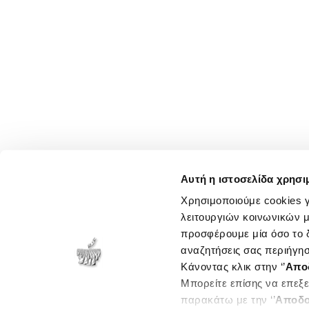
Αυτή η ιστοσελίδα χρησι
Χρησιμοποιούμε cookies γ
λειτουργιών κοινωνικών μ
προσφέρουμε μία όσο το δ
αναζητήσεις σας περιήγησ
Κάνοντας κλικ στην ‘’
Απο
Μπορείτε επίσης να επεξε
παρακάτω με την ‘’
Αποδο