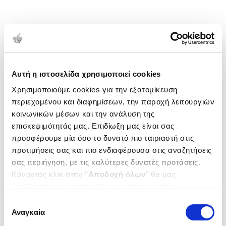
Αυτή η ιστοσελίδα χρησιμοποιεί cookies
Χρησιμοποιούμε cookies για την εξατομίκευση
περιεχομένου και διαφημίσεων, την παροχή λειτουργιών
κοινωνικών μέσων και την ανάλυση της
επισκεψιμότητάς μας. Επιδίωξη μας είναι σας
προσφέρουμε μία όσο το δυνατό πιο ταιριαστή στις
προτιμήσεις σας και πιο ενδιαφέρουσα στις αναζητήσεις
σας περιήγηση, με τις καλύτερες δυνατές προτάσεις.
Κάνοντας κλικ στην ‘’
Αποδοχή όλων
’’ θα μας
βοηθήσετε να ανταποκριθούμε στα παραπάνω.
Μπορείτε επίσης να επεξεργαστείτε ποια cookies σας
Επιλογή
ενδιαφέρουν και να επιλέξετε από τα παρακάτω με την
Αναγκαία
συγκατάθεσης
‘’
Αποδοχή επιλογών
΄΄και να ενημερωθείτε σχετικά με