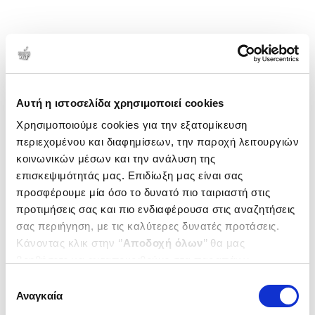
Αυτή η ιστοσελίδα χρησιμοποιεί cookies
Χρησιμοποιούμε cookies για την εξατομίκευση
περιεχομένου και διαφημίσεων, την παροχή λειτουργιών
κοινωνικών μέσων και την ανάλυση της
επισκεψιμότητάς μας. Επιδίωξη μας είναι σας
προσφέρουμε μία όσο το δυνατό πιο ταιριαστή στις
προτιμήσεις σας και πιο ενδιαφέρουσα στις αναζητήσεις
σας περιήγηση, με τις καλύτερες δυνατές προτάσεις.
Κάνοντας κλικ στην ‘’
Αποδοχή όλων
’’ θα μας
βοηθήσετε να ανταποκριθούμε στα παραπάνω.
Μπορείτε επίσης να επεξεργαστείτε ποια cookies σας
Επιλογή
ενδιαφέρουν και να επιλέξετε από τα παρακάτω με την
Αναγκαία
συγκατάθεσης
‘’
Αποδοχή επιλογών
΄΄και να ενημερωθείτε σχετικά με