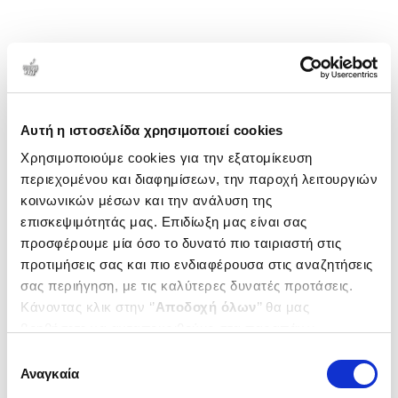
Αυτή η ιστοσελίδα χρησιμοποιεί cookies
Χρησιμοποιούμε cookies για την εξατομίκευση
περιεχομένου και διαφημίσεων, την παροχή λειτουργιών
κοινωνικών μέσων και την ανάλυση της
επισκεψιμότητάς μας. Επιδίωξη μας είναι σας
προσφέρουμε μία όσο το δυνατό πιο ταιριαστή στις
προτιμήσεις σας και πιο ενδιαφέρουσα στις αναζητήσεις
σας περιήγηση, με τις καλύτερες δυνατές προτάσεις.
Κάνοντας κλικ στην ‘’
Αποδοχή όλων
’’ θα μας
βοηθήσετε να ανταποκριθούμε στα παραπάνω.
Μπορείτε επίσης να επεξεργαστείτε ποια cookies σας
Επιλογή
ενδιαφέρουν και να επιλέξετε από τα παρακάτω με την
Αναγκαία
συγκατάθεσης
‘’
Αποδοχή επιλογών
΄΄και να ενημερωθείτε σχετικά με