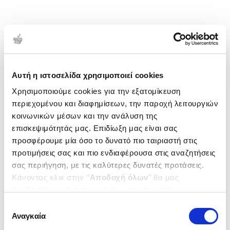
Αυτή η ιστοσελίδα χρησιμοποιεί cookies
Χρησιμοποιούμε cookies για την εξατομίκευση
περιεχομένου και διαφημίσεων, την παροχή λειτουργιών
κοινωνικών μέσων και την ανάλυση της
επισκεψιμότητάς μας. Επιδίωξη μας είναι σας
προσφέρουμε μία όσο το δυνατό πιο ταιριαστή στις
προτιμήσεις σας και πιο ενδιαφέρουσα στις αναζητήσεις
σας περιήγηση, με τις καλύτερες δυνατές προτάσεις.
Κάνοντας κλικ στην ‘’
Αποδοχή όλων
’’ θα μας
βοηθήσετε να ανταποκριθούμε στα παραπάνω.
Μπορείτε επίσης να επεξεργαστείτε ποια cookies σας
Επιλογή
ενδιαφέρουν και να επιλέξετε από τα παρακάτω με την
Αναγκαία
συγκατάθεσης
‘’
Αποδοχή επιλογών
΄΄και να ενημερωθείτε σχετικά με