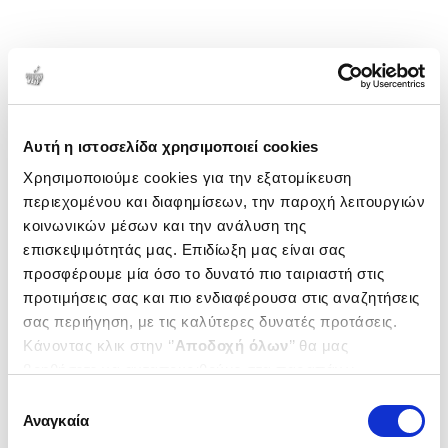
Αυτή η ιστοσελίδα χρησιμοποιεί cookies
Χρησιμοποιούμε cookies για την εξατομίκευση
περιεχομένου και διαφημίσεων, την παροχή λειτουργιών
κοινωνικών μέσων και την ανάλυση της
επισκεψιμότητάς μας. Επιδίωξη μας είναι σας
προσφέρουμε μία όσο το δυνατό πιο ταιριαστή στις
προτιμήσεις σας και πιο ενδιαφέρουσα στις αναζητήσεις
σας περιήγηση, με τις καλύτερες δυνατές προτάσεις.
Κάνοντας κλικ στην ‘’
Αποδοχή όλων
’’ θα μας
βοηθήσετε να ανταποκριθούμε στα παραπάνω.
Μπορείτε επίσης να επεξεργαστείτε ποια cookies σας
Επιλογή
ενδιαφέρουν και να επιλέξετε από τα παρακάτω με την
Αναγκαία
συγκατάθεσης
‘’
Αποδοχή επιλογών
΄΄και να ενημερωθείτε σχετικά με