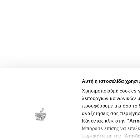
Αυτή η ιστοσελίδα χρησι
Χρησιμοποιούμε cookies γ
λειτουργιών κοινωνικών μ
προσφέρουμε μία όσο το δ
αναζητήσεις σας περιήγησ
Κάνοντας κλικ στην ‘’
Απο
Μπορείτε επίσης να επεξε
παρακάτω με την ‘’
Αποδο