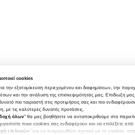
μοποιεί cookies
ια την εξατομίκευση περιεχομένου και διαφημίσεων, την παρο
έσων και την ανάλυση της επισκεψιμότητάς μας. Επιδίωξη μας 
υνατό πιο ταιριαστή στις προτιμήσεις σας και πιο ενδιαφέρουσα
η, με τις καλύτερες δυνατές προτάσεις.
δοχή όλων
’’ θα μας βοηθήσετε να ανταποκριθούμε στα παρα
ργαστείτε ποια cookies σας ενδιαφέρουν και να επιλέξετε από
χή επιλογών
΄΄και να ενημερωθείτε σχετικά με τα cookies στ