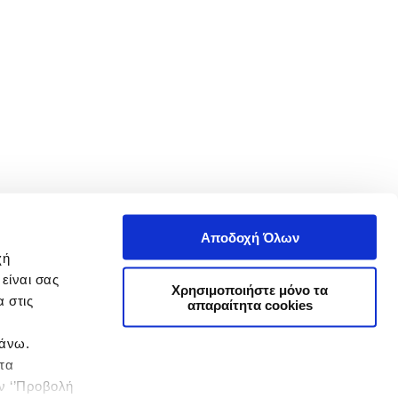
Αποδοχή Όλων
χή
είναι σας
Χρησιμοποιήστε μόνο τα
 στις
απαραίτητα cookies
πάνω.
 τα
ην ‘’Προβολή