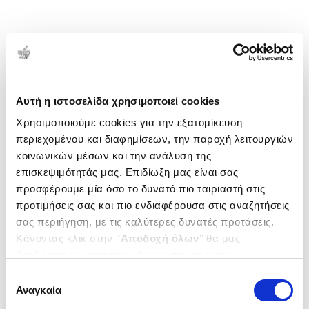
Αυτή η ιστοσελίδα χρησιμοποιεί cookies
Χρησιμοποιούμε cookies για την εξατομίκευση
περιεχομένου και διαφημίσεων, την παροχή λειτουργιών
κοινωνικών μέσων και την ανάλυση της
επισκεψιμότητάς μας. Επιδίωξη μας είναι σας
προσφέρουμε μία όσο το δυνατό πιο ταιριαστή στις
προτιμήσεις σας και πιο ενδιαφέρουσα στις αναζητήσεις
σας περιήγηση, με τις καλύτερες δυνατές προτάσεις.
Κάνοντας κλικ στην ‘’
Αποδοχή όλων
’’ θα μας
βοηθήσετε να ανταποκριθούμε στα παραπάνω.
Μπορείτε επίσης να επεξεργαστείτε ποια cookies σας
Επιλογή
ενδιαφέρουν και να επιλέξετε από τα παρακάτω με την
Αναγκαία
συγκατάθεσης
‘’
Αποδοχή επιλογών
΄΄και να ενημερωθείτε σχετικά με