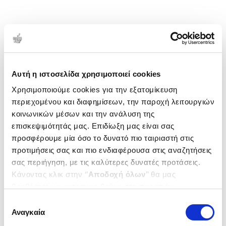
Αυτή η ιστοσελίδα χρησιμοποιεί cookies
Χρησιμοποιούμε cookies για την εξατομίκευση
περιεχομένου και διαφημίσεων, την παροχή λειτουργιών
κοινωνικών μέσων και την ανάλυση της
επισκεψιμότητάς μας. Επιδίωξη μας είναι σας
προσφέρουμε μία όσο το δυνατό πιο ταιριαστή στις
προτιμήσεις σας και πιο ενδιαφέρουσα στις αναζητήσεις
σας περιήγηση, με τις καλύτερες δυνατές προτάσεις.
Κάνοντας κλικ στην ‘’
Αποδοχή όλων
’’ θα μας
βοηθήσετε να ανταποκριθούμε στα παραπάνω.
Μπορείτε επίσης να επεξεργαστείτε ποια cookies σας
Επιλογή
ενδιαφέρουν και να επιλέξετε από τα παρακάτω με την
Αναγκαία
συγκατάθεσης
‘’
Αποδοχή επιλογών
΄΄και να ενημερωθείτε σχετικά με