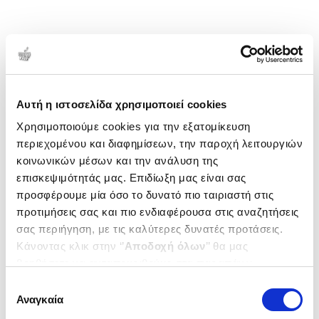
Αυτή η ιστοσελίδα χρησιμοποιεί cookies
Χρησιμοποιούμε cookies για την εξατομίκευση
περιεχομένου και διαφημίσεων, την παροχή λειτουργιών
κοινωνικών μέσων και την ανάλυση της
επισκεψιμότητάς μας. Επιδίωξη μας είναι σας
προσφέρουμε μία όσο το δυνατό πιο ταιριαστή στις
προτιμήσεις σας και πιο ενδιαφέρουσα στις αναζητήσεις
σας περιήγηση, με τις καλύτερες δυνατές προτάσεις.
Κάνοντας κλικ στην ‘’
Αποδοχή όλων
’’ θα μας
βοηθήσετε να ανταποκριθούμε στα παραπάνω.
Μπορείτε επίσης να επεξεργαστείτε ποια cookies σας
Επιλογή
ενδιαφέρουν και να επιλέξετε από τα παρακάτω με την
Αναγκαία
συγκατάθεσης
‘’
Αποδοχή επιλογών
΄΄και να ενημερωθείτε σχετικά με