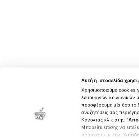
Αυτή η ιστοσελίδα χρησι
Χρησιμοποιούμε cookies γ
λειτουργιών κοινωνικών μ
προσφέρουμε μία όσο το δ
αναζητήσεις σας περιήγησ
Κάνοντας κλικ στην ‘’
Απο
Μπορείτε επίσης να επεξε
παρακάτω με την ‘’
Αποδο