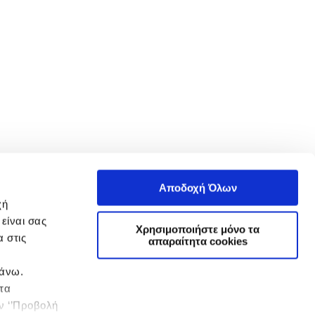
Αποδοχή Όλων
χή
είναι σας
Χρησιμοποιήστε μόνο τα
 στις
απαραίτητα cookies
πάνω.
 τα
ην ‘’Προβολή