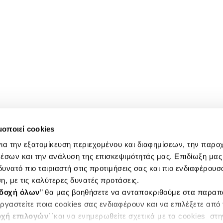
μοποιεί cookies
ια την εξατομίκευση περιεχομένου και διαφημίσεων, την παρο
έσων και την ανάλυση της επισκεψιμότητάς μας. Επιδίωξη μας 
υνατό πιο ταιριαστή στις προτιμήσεις σας και πιο ενδιαφέρουσα
η, με τις καλύτερες δυνατές προτάσεις.
δοχή όλων
’’ θα μας βοηθήσετε να ανταποκριθούμε στα παρα
ργαστείτε ποια cookies σας ενδιαφέρουν και να επιλέξετε από
χή επιλογών
΄΄και να ενημερωθείτε σχετικά με τα cookies στ