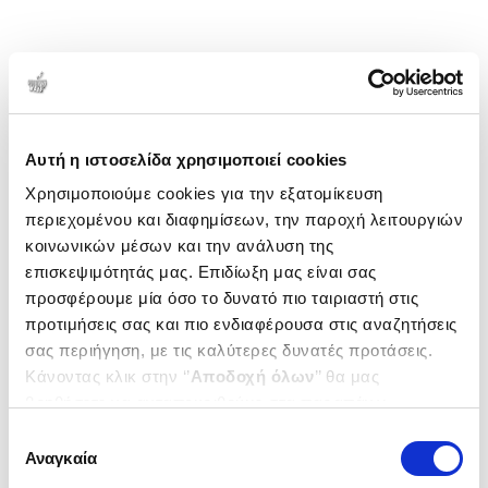
Αυτή η ιστοσελίδα χρησιμοποιεί cookies
Χρησιμοποιούμε cookies για την εξατομίκευση
περιεχομένου και διαφημίσεων, την παροχή λειτουργιών
κοινωνικών μέσων και την ανάλυση της
επισκεψιμότητάς μας. Επιδίωξη μας είναι σας
προσφέρουμε μία όσο το δυνατό πιο ταιριαστή στις
προτιμήσεις σας και πιο ενδιαφέρουσα στις αναζητήσεις
σας περιήγηση, με τις καλύτερες δυνατές προτάσεις.
Κάνοντας κλικ στην ‘’
Αποδοχή όλων
’’ θα μας
βοηθήσετε να ανταποκριθούμε στα παραπάνω.
Μπορείτε επίσης να επεξεργαστείτε ποια cookies σας
Επιλογή
ενδιαφέρουν και να επιλέξετε από τα παρακάτω με την
Αναγκαία
συγκατάθεσης
‘’
Αποδοχή επιλογών
΄΄και να ενημερωθείτε σχετικά με