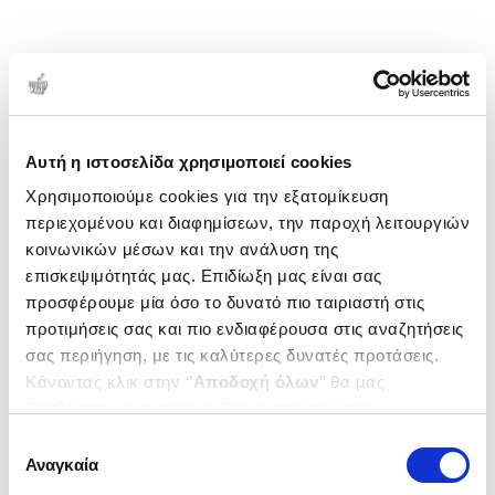
Αυτή η ιστοσελίδα χρησιμοποιεί cookies
Χρησιμοποιούμε cookies για την εξατομίκευση
περιεχομένου και διαφημίσεων, την παροχή λειτουργιών
κοινωνικών μέσων και την ανάλυση της
επισκεψιμότητάς μας. Επιδίωξη μας είναι σας
προσφέρουμε μία όσο το δυνατό πιο ταιριαστή στις
προτιμήσεις σας και πιο ενδιαφέρουσα στις αναζητήσεις
σας περιήγηση, με τις καλύτερες δυνατές προτάσεις.
Κάνοντας κλικ στην ‘’
Αποδοχή όλων
’’ θα μας
βοηθήσετε να ανταποκριθούμε στα παραπάνω.
Μπορείτε επίσης να επεξεργαστείτε ποια cookies σας
Επιλογή
ενδιαφέρουν και να επιλέξετε από τα παρακάτω με την
Αναγκαία
συγκατάθεσης
‘’
Αποδοχή επιλογών
΄΄και να ενημερωθείτε σχετικά με