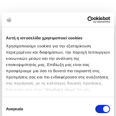
Αυτή η ιστοσελίδα χρησιμοποιεί cookies
Χρησιμοποιούμε cookies για την εξατομίκευση
περιεχομένου και διαφημίσεων, την παροχή λειτουργιών
κοινωνικών μέσων και την ανάλυση της
επισκεψιμότητάς μας. Επιδίωξη μας είναι σας
προσφέρουμε μία όσο το δυνατό πιο ταιριαστή στις
προτιμήσεις σας και πιο ενδιαφέρουσα στις αναζητήσεις
σας περιήγηση, με τις καλύτερες δυνατές προτάσεις.
Κάνοντας κλικ στην ‘’
Αποδοχή όλων
’’ θα μας
βοηθήσετε να ανταποκριθούμε στα παραπάνω.
Μπορείτε επίσης να επεξεργαστείτε ποια cookies σας
Επιλογή
ενδιαφέρουν και να επιλέξετε από τα παρακάτω με την
Αναγκαία
συγκατάθεσης
‘’
Αποδοχή επιλογών
΄΄και να ενημερωθείτε σχετικά με