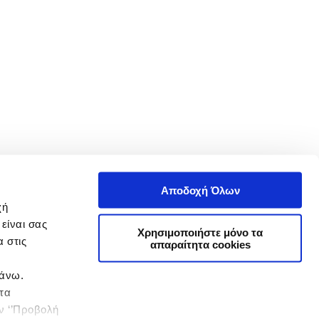
Αποδοχή Όλων
χή
είναι σας
Χρησιμοποιήστε μόνο τα
 στις
απαραίτητα cookies
πάνω.
 τα
ην ‘’Προβολή