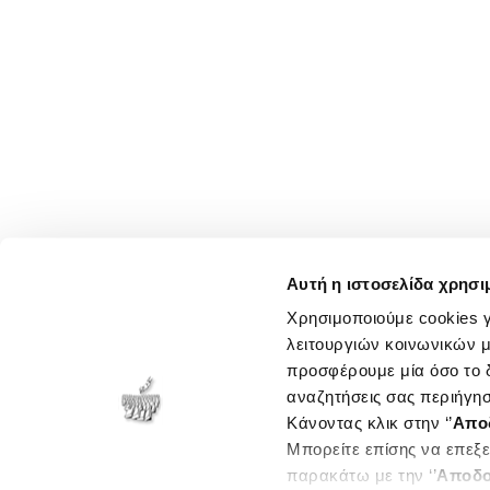
Αυτή η ιστοσελίδα χρησι
Χρησιμοποιούμε cookies γ
λειτουργιών κοινωνικών μ
προσφέρουμε μία όσο το δ
αναζητήσεις σας περιήγησ
Κάνοντας κλικ στην ‘’
Απο
Μπορείτε επίσης να επεξε
παρακάτω με την ‘’
Αποδο