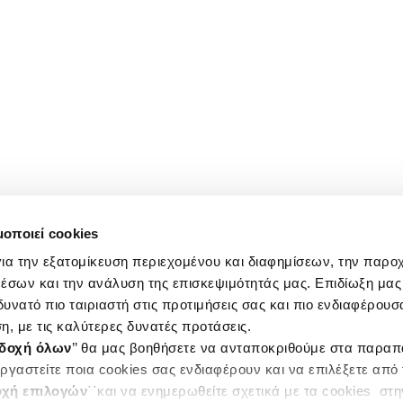
μοποιεί cookies
ια την εξατομίκευση περιεχομένου και διαφημίσεων, την παρο
έσων και την ανάλυση της επισκεψιμότητάς μας. Επιδίωξη μας 
υνατό πιο ταιριαστή στις προτιμήσεις σας και πιο ενδιαφέρουσα
η, με τις καλύτερες δυνατές προτάσεις.
δοχή όλων
’’ θα μας βοηθήσετε να ανταποκριθούμε στα παρα
ργαστείτε ποια cookies σας ενδιαφέρουν και να επιλέξετε από
χή επιλογών
΄΄και να ενημερωθείτε σχετικά με τα cookies στ