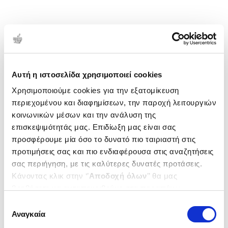
Αυτή η ιστοσελίδα χρησιμοποιεί cookies
Χρησιμοποιούμε cookies για την εξατομίκευση
περιεχομένου και διαφημίσεων, την παροχή λειτουργιών
κοινωνικών μέσων και την ανάλυση της
επισκεψιμότητάς μας. Επιδίωξη μας είναι σας
προσφέρουμε μία όσο το δυνατό πιο ταιριαστή στις
προτιμήσεις σας και πιο ενδιαφέρουσα στις αναζητήσεις
σας περιήγηση, με τις καλύτερες δυνατές προτάσεις.
Κάνοντας κλικ στην ‘’
Αποδοχή όλων
’’ θα μας
βοηθήσετε να ανταποκριθούμε στα παραπάνω.
Μπορείτε επίσης να επεξεργαστείτε ποια cookies σας
Επιλογή
ενδιαφέρουν και να επιλέξετε από τα παρακάτω με την
Αναγκαία
συγκατάθεσης
‘’
Αποδοχή επιλογών
΄΄και να ενημερωθείτε σχετικά με